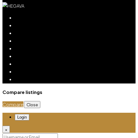
Compare listings
Compare
Close
Login
×