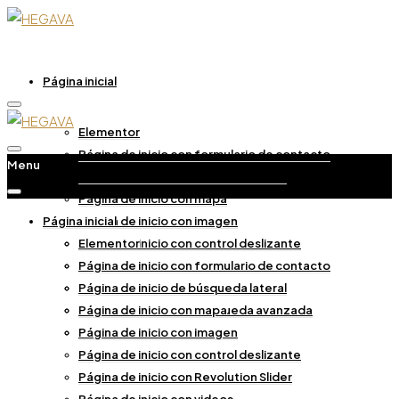
Página inicial
Elementor
Página de inicio con formulario de contacto
Menu
Página de inicio de búsqueda lateral
Página de inicio con mapa
Página inicial
Página de inicio con imagen
Página de inicio con control deslizante
Elementor
Página de inicio con Revolution Slider
Página de inicio con formulario de contacto
Página de inicio con videos
Página de inicio de búsqueda lateral
Página de inicio con búsqueda avanzada
Página de inicio con mapa
Inicio Splash
Página de inicio con imagen
Página de inicio con control deslizante
Imagen
Página de inicio con Revolution Slider
Slider