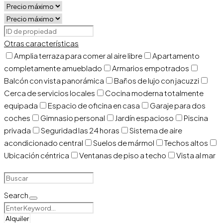
Otras características
Amplia terraza para comer al aire libre
Apartamento
completamente amueblado
Armarios empotrados
Balcón con vista panorámica
Baños de lujo con jacuzzi
Cerca de servicios locales
Cocina moderna totalmente
equipada
Espacio de oficina en casa
Garaje para dos
coches
Gimnasio personal
Jardín espacioso
Piscina
privada
Seguridad las 24 horas
Sistema de aire
acondicionado central
Suelos de mármol
Techos altos
Ubicación céntrica
Ventanas de piso a techo
Vista al mar
Search