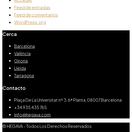
Feed de entradas
Feed de comentarios
WordPress.org
Cerca
Barcelona
València
Girona
Lleida
Tarragona
Contacto
Plaça De La Universitat nº 3, 6ª Planta, 08007 Barcelona
+34 935 435 765
info@hegava.com
© HEGAVA - Todos Los Derechos Reservados