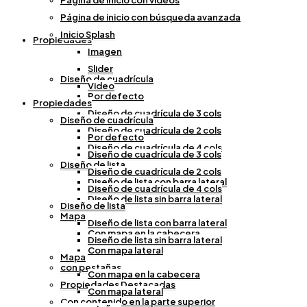
Página de inicio con videos
Video
Página de inicio con búsqueda avanzada
Inicio Splash
Propiedades
Imagen
Slider
Diseño de cuadrícula
Video
Por defecto
Propiedades
Diseño de cuadrícula de 3 cols
Diseño de cuadrícula
Diseño de cuadrícula de 2 cols
Por defecto
Diseño de cuadrícula de 4 cols
Diseño de cuadrícula de 3 cols
Diseño de lista
Diseño de cuadrícula de 2 cols
Diseño de lista con barra lateral
Diseño de cuadrícula de 4 cols
Diseño de lista sin barra lateral
Diseño de lista
Mapa
Diseño de lista con barra lateral
Con mapa en la cabecera
Diseño de lista sin barra lateral
Con mapa lateral
Mapa
con pestañas
Con mapa en la cabecera
Propiedades Destacadas
Con mapa lateral
Con contenido en la parte superior