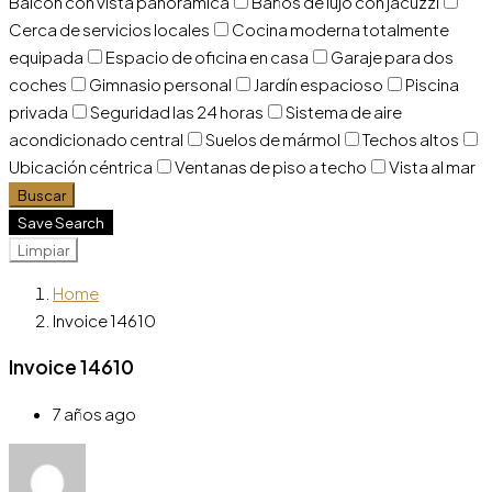
Balcón con vista panorámica
Baños de lujo con jacuzzi
Cerca de servicios locales
Cocina moderna totalmente
equipada
Espacio de oficina en casa
Garaje para dos
coches
Gimnasio personal
Jardín espacioso
Piscina
privada
Seguridad las 24 horas
Sistema de aire
acondicionado central
Suelos de mármol
Techos altos
Ubicación céntrica
Ventanas de piso a techo
Vista al mar
Buscar
Save Search
Limpiar
Home
Invoice 14610
Invoice 14610
7 años ago